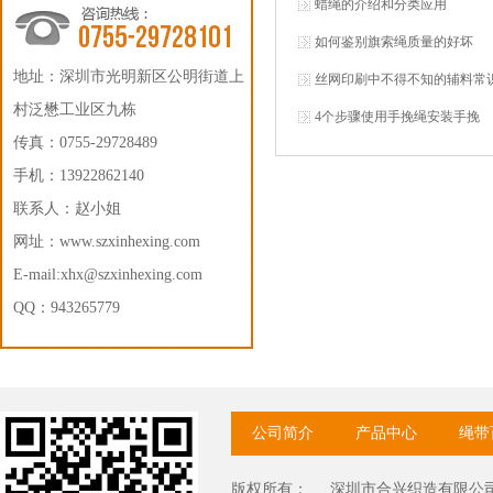
蜡绳的介绍和分类应用
如何鉴别旗索绳质量的好坏
地址：深圳市光明新区公明街道上
丝网印刷中不得不知的辅料常
村泛懋工业区九栋
4个步骤使用手挽绳安装手挽
传真：0755-29728489
手机：13922862140
联系人：赵小姐
网址：
www.szxinhexing.com
E-mail:xhx@szxinhexing.com
QQ：943265779
公司简介
产品中心
绳带
版权所有：
深圳市合兴织造有限公