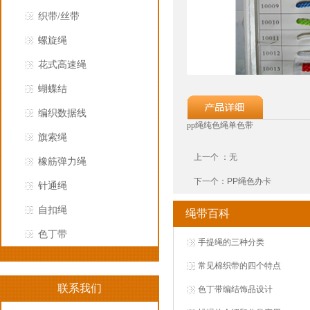
织带/丝带
螺旋绳
花式高速绳
蝴蝶结
编织数据线
pp绳纯色绳单色带
旗索绳
上一个 ：无
橡筋弹力绳
下一个：
PP绳色办卡
针通绳
自扣绳
绳带百科
色丁带
手提绳的三种分类
常见棉织带的四个特点
联系我们
色丁带编结饰品设计